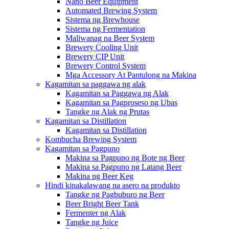
Nano Beer Equipment
Automated Brewing System
Sistema ng Brewhouse
Sistema ng Fermentation
Maliwanag na Beer System
Brewery Cooling Unit
Brewery CIP Unit
Brewery Control System
Mga Accessory At Pantulong na Makina
Kagamitan sa paggawa ng alak
Kagamitan sa Paggawa ng Alak
Kagamitan sa Pagproseso ng Ubas
Tangke ng Alak ng Prutas
Kagamitan sa Distillation
Kagamitan sa Distillation
Kombucha Brewing System
Kagamitan sa Pagpuno
Makina sa Pagpuno ng Bote ng Beer
Makina sa Pagpuno ng Latang Beer
Makina ng Beer Keg
Hindi kinakalawang na asero na produkto
Tangke ng Pagbuburo ng Beer
Beer Bright Beer Tank
Fermenter ng Alak
Tangke ng Juice