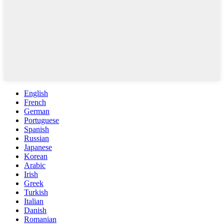
English
French
German
Portuguese
Spanish
Russian
Japanese
Korean
Arabic
Irish
Greek
Turkish
Italian
Danish
Romanian