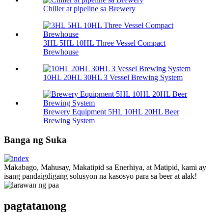
Chiller at pipeline sa Brewery
3HL 5HL 10HL Three Vessel Compact
Brewhouse
10HL 20HL 30HL 3 Vessel Brewing System
Brewery Equipment 5HL 10HL 20HL Beer
Brewing System
Banga ng Suka
Makabago, Mahusay, Makatipid sa Enerhiya, at Matipid, kami ay
isang pandaigdigang solusyon na kasosyo para sa beer at alak!
pagtatanong