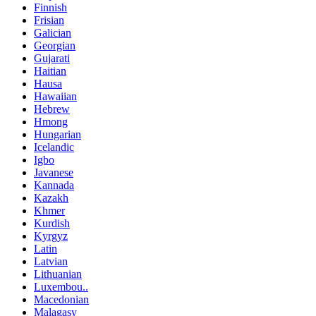
Finnish
Frisian
Galician
Georgian
Gujarati
Haitian
Hausa
Hawaiian
Hebrew
Hmong
Hungarian
Icelandic
Igbo
Javanese
Kannada
Kazakh
Khmer
Kurdish
Kyrgyz
Latin
Latvian
Lithuanian
Luxembou..
Macedonian
Malagasy