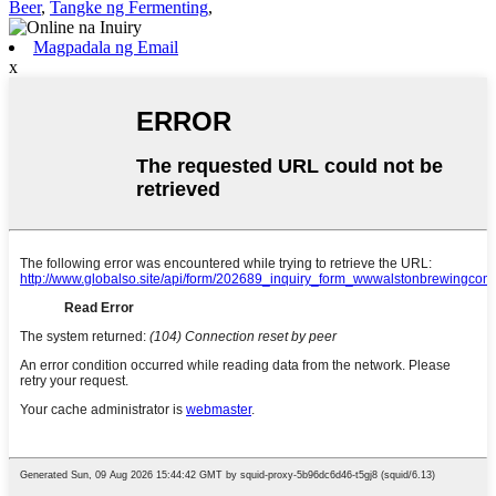
Beer
,
Tangke ng Fermenting
,
Magpadala ng Email
x