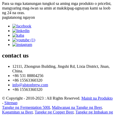
Para sa mga katanungan tungkol sa aming mga produkto o pricelist,
mangyaring mag-iwan sa amin at makikipag-ugnayan kami sa loob
ng 24 na oras.
pagtatanong ngayon
contact
us
12111, Zhongrun Building, Jingshi Rd, Lixia District, Jinan,
China.
+86 531 88804256
+86 15563360320
info@alstonbrew.com
+86 15563360320
© Copyright - 2010-2023 : All Rights Reserved.
Mainit na Produkto
-
Sitemap
Tangke ng Fermentation 500l
,
Maliwanag na Tangke ng Beer
,
Kagamitan sa Beer
,
Tangke ng Copper Beer
,
Tangke ng Imbakan ng