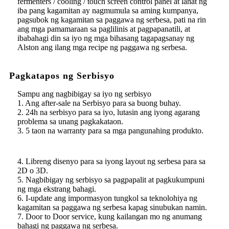
fermenters / cooling / touch screen control panel at lahat ng
iba pang kagamitan ay nagmumula sa aming kumpanya,
pagsubok ng kagamitan sa paggawa ng serbesa, pati na rin
ang mga pamamaraan sa paglilinis at pagpapanatili, at
ibabahagi din sa iyo ng mga bihasang tagapagsanay ng
Alston ang ilang mga recipe ng paggawa ng serbesa.
Pagkatapos ng Serbisyo
Sampu ang nagbibigay sa iyo ng serbisyo
1. Ang after-sale na Serbisyo para sa buong buhay.
2. 24h na serbisyo para sa iyo, lutasin ang iyong agarang
problema sa unang pagkakataon.
3. 5 taon na warranty para sa mga pangunahing produkto.
4. Libreng disenyo para sa iyong layout ng serbesa para sa
2D o 3D.
5. Nagbibigay ng serbisyo sa pagpapalit at pagkukumpuni
ng mga ekstrang bahagi.
6. I-update ang impormasyon tungkol sa teknolohiya ng
kagamitan sa paggawa ng serbesa kapag sinubukan namin.
7. Door to Door service, kung kailangan mo ng anumang
bahagi ng paggawa ng serbesa.