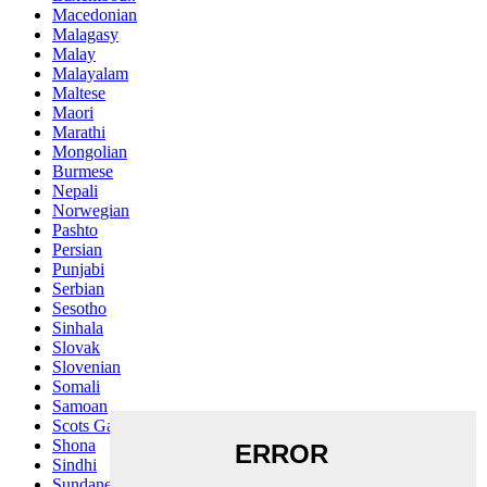
Macedonian
Malagasy
Malay
Malayalam
Maltese
Maori
Marathi
Mongolian
Burmese
Nepali
Norwegian
Pashto
Persian
Punjabi
Serbian
Sesotho
Sinhala
Slovak
Slovenian
Somali
Samoan
Scots Gaelic
Shona
Sindhi
Sundanese