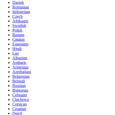
Danish
Romanian
Indonesian
Czech
Afrikaans
Swedish
Polish
Basque
Catalan
Esperanto
Hindi
Lao
Albanian
Amharic
Armenian
Azerbaijani
Belarusian
Bengali
Bosnian
Bulgarian
Cebuano
Chichewa
Corsican
Croatian
Dutch