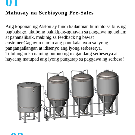
01
Mahusay na Serbisyong Pre-Sales
Ang koponan ng Alston ay hindi kailanman huminto sa bilis ng
pagbabago, aktibong pakikipag-ugnayan sa paggawa ng agham
at pananaliksik, makinig sa feedback ng bawat
customer.Gagawin namin ang panukala ayon sa iyong
pangangailangan at idisenyo ang iyong serbeserya.
Tutulungan ka naming bumuo ng magandang serbeserya at
hayaang matupad ang iyong pangarap sa paggawa ng serbesa!