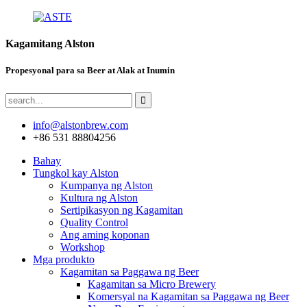
Kagamitang Alston
Propesyonal para sa Beer at Alak at Inumin
info@alstonbrew.com
+86 531 88804256
Bahay
Tungkol kay Alston
Kumpanya ng Alston
Kultura ng Alston
Sertipikasyon ng Kagamitan
Quality Control
Ang aming koponan
Workshop
Mga produkto
Kagamitan sa Paggawa ng Beer
Kagamitan sa Micro Brewery
Komersyal na Kagamitan sa Paggawa ng Beer