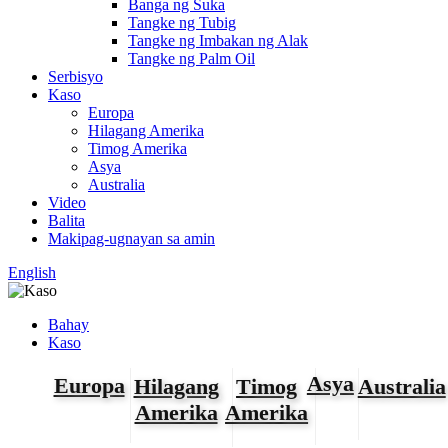
Banga ng Suka
Tangke ng Tubig
Tangke ng Imbakan ng Alak
Tangke ng Palm Oil
Serbisyo
Kaso
Europa
Hilagang Amerika
Timog Amerika
Asya
Australia
Video
Balita
Makipag-ugnayan sa amin
English
Bahay
Kaso
Asya
Europa
Timog
Australia
Hilagang
Amerika
Amerika