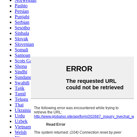
Norwegian
Pashto
Persian
Punjabi
Serbian
Sesotho
Sinhala
Slovak
Slovenian
Somali
Samoan
Scots Gaelic
Shona
Sindhi
Sundanese
Swahili
Tajik
Tamil
Telugu
Thai
Ukrainian
Urdu
Uzbek
Vietnamese
Welsh