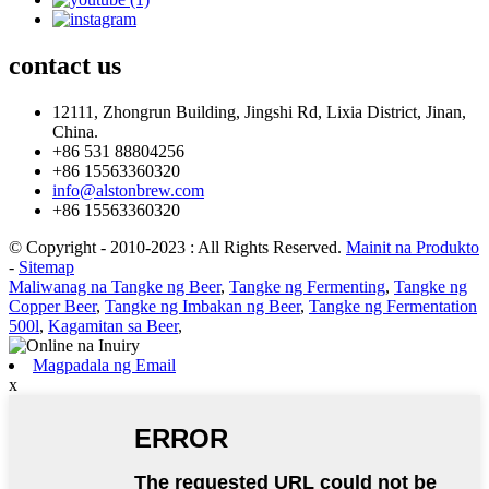
contact
us
12111, Zhongrun Building, Jingshi Rd, Lixia District, Jinan,
China.
+86 531 88804256
+86 15563360320
info@alstonbrew.com
+86 15563360320
© Copyright - 2010-2023 : All Rights Reserved.
Mainit na Produkto
-
Sitemap
Maliwanag na Tangke ng Beer
,
Tangke ng Fermenting
,
Tangke ng
Copper Beer
,
Tangke ng Imbakan ng Beer
,
Tangke ng Fermentation
500l
,
Kagamitan sa Beer
,
Magpadala ng Email
x