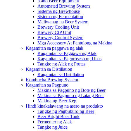
Nano Beer Equipment
Automated Brewing System
Sistema ng Brewhouse
Sistema ng Fermentation
Maliwanag na Beer System
Brewery Cooling Unit
Brewery CIP Unit
Brewery Control System
Mga Accessory At Pantulong na Makina
Kagamitan sa paggawa ng alak
Kagamitan sa Paggawa ng Alak
Kagamitan sa Pagproseso ng Ubas
Tangke ng Alak ng Prutas
Kagamitan sa Distillation
Kagamitan sa Distillation
Kombucha Brewing System
Kagamitan sa Pagpuno
Makina sa Pagpuno ng Bote ng Beer
Makina sa Pagpuno ng Latang Beer
Makina ng Beer Keg
Hindi kinakalawang na asero na produkto
Tangke ng Pagbuburo ng Beer
Beer Bright Beer Tank
Fermenter ng Alak
Tangke ng Juice