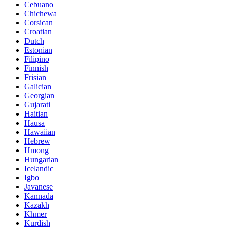
Cebuano
Chichewa
Corsican
Croatian
Dutch
Estonian
Filipino
Finnish
Frisian
Galician
Georgian
Gujarati
Haitian
Hausa
Hawaiian
Hebrew
Hmong
Hungarian
Icelandic
Igbo
Javanese
Kannada
Kazakh
Khmer
Kurdish