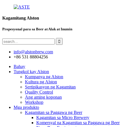
Kagamitang Alston
Propesyonal para sa Beer at Alak at Inumin
info@alstonbrew.com
+86 531 88804256
Bahay
Tungkol kay Alston
Kumpanya ng Alston
Kultura ng Alston
Sertipikasyon ng Kagamitan
Quality Control
Ang aming koponan
Workshop
Mga produkto
Kagamitan sa Paggawa ng Beer
Kagamitan sa Micro Brewery
Komersyal na Kagamitan sa Paggawa ng Beer