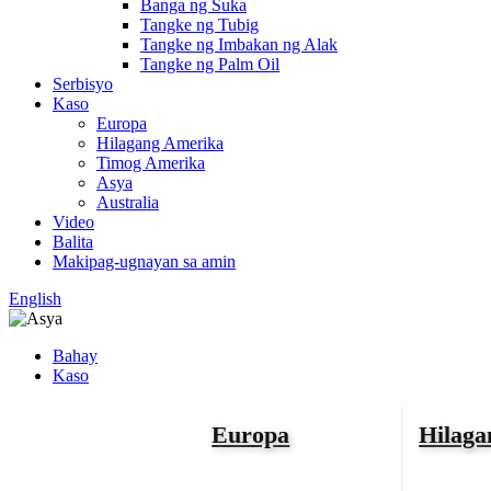
Banga ng Suka
Tangke ng Tubig
Tangke ng Imbakan ng Alak
Tangke ng Palm Oil
Serbisyo
Kaso
Europa
Hilagang Amerika
Timog Amerika
Asya
Australia
Video
Balita
Makipag-ugnayan sa amin
English
Bahay
Kaso
Europa
Hilaga