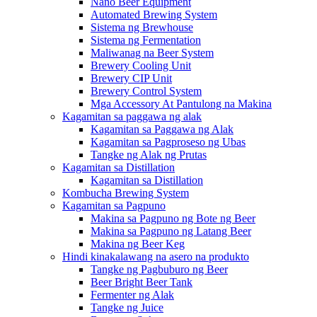
Nano Beer Equipment
Automated Brewing System
Sistema ng Brewhouse
Sistema ng Fermentation
Maliwanag na Beer System
Brewery Cooling Unit
Brewery CIP Unit
Brewery Control System
Mga Accessory At Pantulong na Makina
Kagamitan sa paggawa ng alak
Kagamitan sa Paggawa ng Alak
Kagamitan sa Pagproseso ng Ubas
Tangke ng Alak ng Prutas
Kagamitan sa Distillation
Kagamitan sa Distillation
Kombucha Brewing System
Kagamitan sa Pagpuno
Makina sa Pagpuno ng Bote ng Beer
Makina sa Pagpuno ng Latang Beer
Makina ng Beer Keg
Hindi kinakalawang na asero na produkto
Tangke ng Pagbuburo ng Beer
Beer Bright Beer Tank
Fermenter ng Alak
Tangke ng Juice