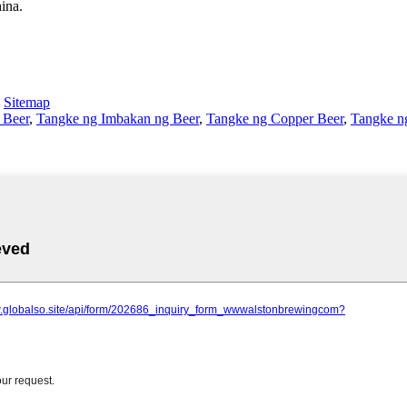
ina.
-
Sitemap
 Beer
,
Tangke ng Imbakan ng Beer
,
Tangke ng Copper Beer
,
Tangke ng