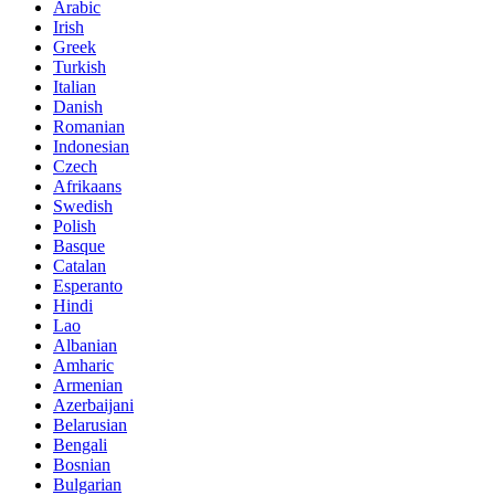
Arabic
Irish
Greek
Turkish
Italian
Danish
Romanian
Indonesian
Czech
Afrikaans
Swedish
Polish
Basque
Catalan
Esperanto
Hindi
Lao
Albanian
Amharic
Armenian
Azerbaijani
Belarusian
Bengali
Bosnian
Bulgarian