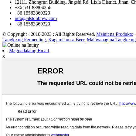
12111, Zhongrun Building, Jingshi Rd, Lixia District, Jinan, Ch
+86 531 88804256
+86 15563360320
info@alstonbrew.com
+86 15563360320
© Copyright - 2010-2023 : All Rights Reserved.
Mainit na Produkto
Tangke ng Fermenting
,
Kagamitan sa Beer
,
Maliwanag na Tangke ng
Magpadala ng Email
x