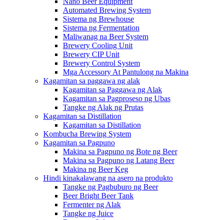
Nano Beer Equipment
Automated Brewing System
Sistema ng Brewhouse
Sistema ng Fermentation
Maliwanag na Beer System
Brewery Cooling Unit
Brewery CIP Unit
Brewery Control System
Mga Accessory At Pantulong na Makina
Kagamitan sa paggawa ng alak
Kagamitan sa Paggawa ng Alak
Kagamitan sa Pagproseso ng Ubas
Tangke ng Alak ng Prutas
Kagamitan sa Distillation
Kagamitan sa Distillation
Kombucha Brewing System
Kagamitan sa Pagpuno
Makina sa Pagpuno ng Bote ng Beer
Makina sa Pagpuno ng Latang Beer
Makina ng Beer Keg
Hindi kinakalawang na asero na produkto
Tangke ng Pagbuburo ng Beer
Beer Bright Beer Tank
Fermenter ng Alak
Tangke ng Juice