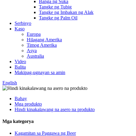
Banga ng Suka
Tangke ng Tubig
Tangke ng Imbakan ng Alak
Tangke ng Palm Oil
Serbisyo
Kaso
Europa
Hilagang Amerika
Timog Amerika
Asya
Australia
Video
Balita
Makipag-ugnayan sa amin
English
Bahay
Mga produkto
Hindi kinakalawang na asero na produkto
Mga kategorya
Kagamitan sa Paggawa ng Beer