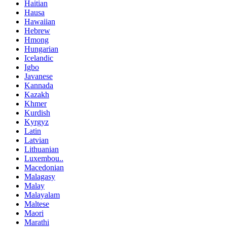
Haitian
Hausa
Hawaiian
Hebrew
Hmong
Hungarian
Icelandic
Igbo
Javanese
Kannada
Kazakh
Khmer
Kurdish
Kyrgyz
Latin
Latvian
Lithuanian
Luxembou..
Macedonian
Malagasy
Malay
Malayalam
Maltese
Maori
Marathi